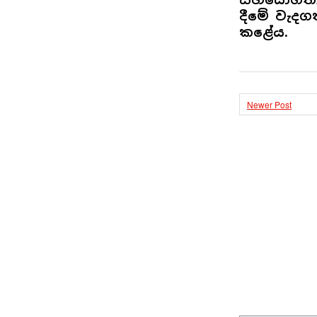
දීමේ වැදග
කළේය.
Newer Post