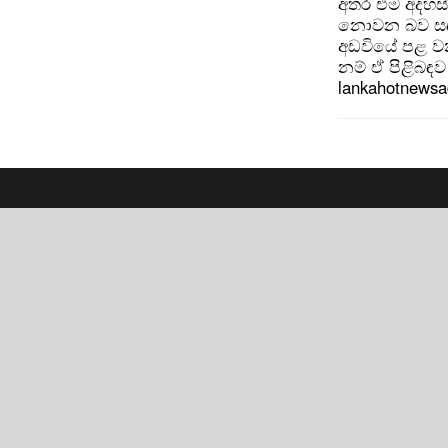
අතර එම අදහස්
නොවන බව සඳහන
අඩවියේ පළ වන
නම් ඒ පිළිබඳව 
lankahotnews