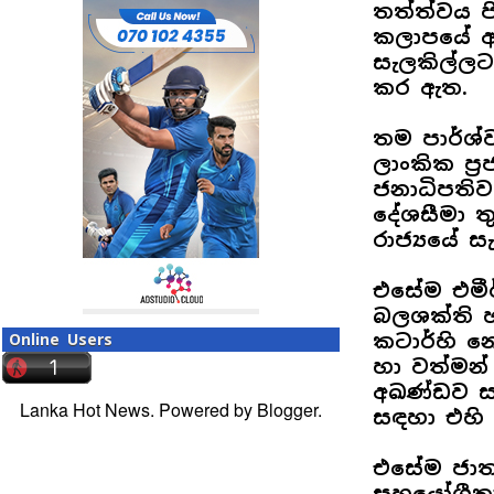
තත්ත්වය ප
කලාපයේ අන
සැලකිල්ලට
කර ඇත.
තම පාර්ශ්ව
ලාංකික ප්‍
ජනාධිපති
දේශසීමා ත
රාජ්‍යයේ 
එසේම එමීර
බලශක්ති 
කටාර්හි න
Online Users
හා වත්මන
අඛණ්ඩව ස
Lanka Hot News. Powered by
Blogger
.
සඳහා එහි
එසේම ජාත
සහයෝගීතා