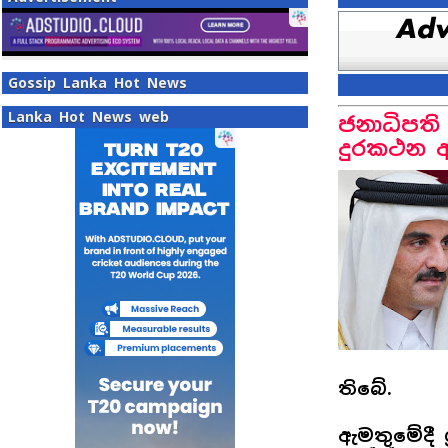
Gossip Lanka Hot News
Lanka Hot News web
ජනාධිපති
දුරකථන 
තිබේ.
ඇමතුමේදී ශ