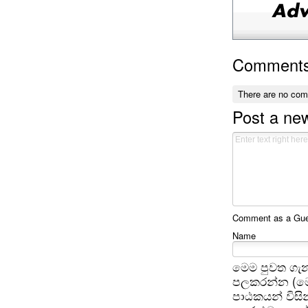
Comment
There are no co
Post a n
Comment as a Gues
Name
මෙම පුවත ගැන
පලකරන්න (මෙ
පාඨකයන් විසින