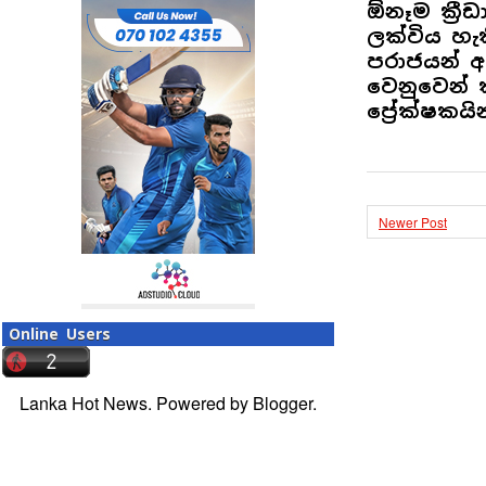
ඕනෑම ක්‍ර
ලක්විය හැ
පරාජයන් 
වෙනුවෙන්
ප්‍රේක්ෂකය
Newer Post
Online Users
Lanka Hot News. Powered by
Blogger
.