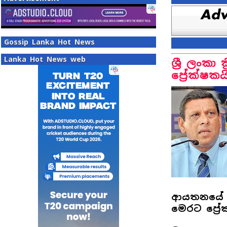
Gossip Lanka Hot News
Lanka Hot News web
ශ්‍රී ලංකා 
ප්‍රේක්ෂක
ආයතනයේ උප
මෙරට ප්‍රේ