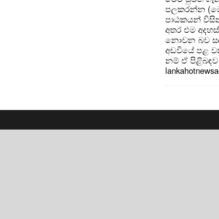
පලකරන්න (මෙ
පාඨකයන් විසින
අතර එම අදහස්
නොවන බව සඳහන
අඩවියේ පළ වන
නම් ඒ පිළිබඳව 
lankahotnews