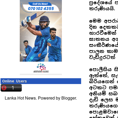
ප්‍රදේශයේ 
තරුණියයි.
මෙම අපරාධ
දින දෙකකට
භාරවීමෙන්
ඝාතනය අගු
සංකීර්ණයේ
පාලන කාමර
වැඩිදුරටත්
පොලීසිය ස
ඇත්තේ, ස
බිරියගෙන්
Online Users
අටකට පමණ
අනියම් ස
Lanka Hot News. Powered by
Blogger
.
දැඩි ලෙස මත
තරුණියගෙන
පොළඹවාගෙ
හේතුවෙන්