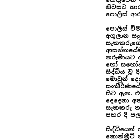
නිවසට භාර
පොලිස් ආර
පොලිස් වි
අගුලාන ස
සැකකරුගේ
ආසන්නයේම
තරුණියට 
හෝ සහෝදර
සිද්ධිය වූ
මොවුන් දෙ
සංකීර්ණයේ
සිට ඇත. එ
දෙදෙනා අත
සැකකරු තර
පහර දී පල
සිද්ධියෙන්
කොන්ක්‍රීට