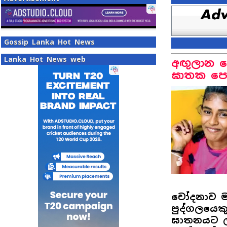
Gossip Lanka Hot News
Lanka Hot News web
අඟුලාන 
ඝාතක පෙම
චෝදනාව ම
පුද්ගලයෙක
ඝාතනයට ලක