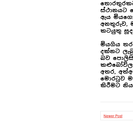
තොරතුරකට 
ස්ථානයට 
ඇය මියගො
අනතුරුව, ම
කටයුතු සූද
මියගිය තර
දක්නට ලැබු
බව පොලිසි
කළුබෝවිල
අතර, අත්අ
මොරටුව මහ
කිරීමට නිය
Newer Post