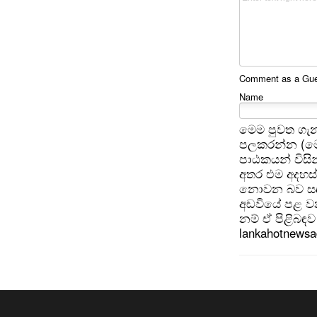
Comment as a Gues
Name
මෙම පුවත ගැන
පලකරන්න (මෙ
පාඨකයන් විසින
අතර එම අදහස්
නොවන බව සඳහන
අඩවියේ පළ වන
නම් ඒ පිළිබඳව 
lankahotnews