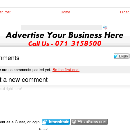
r Post
Home
Older
mments
Login
e are no comments posted yet.
Be the first one!
t a new comment
t as a Guest, or login:
Email