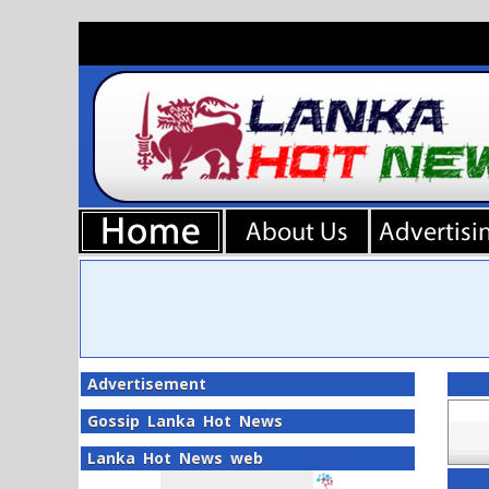
Advertisement
Gossip Lanka Hot News
Lanka Hot News web