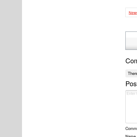
Newe
Co
Ther
Pos
Commen
Name