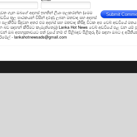
ුවත ගැන ඔබගේ අදහස් ඉහතින් ලියා පලකරන්න (මෙම
Submit Comme
අඩවිය තුල පාඨකයන් විසින් දරණු ලබන මතවාද සහ අදහස්
ීම් පලකිරීම සිදුවන අතර එම අදහස් සහ මතවාද කිසිඳු විටක අප වෙබ් අඩවියේ මතය
බව සඳහන් කිරීමට කැමැත්තෙමු) Lanka Hot News වෙබ් අඩවියේ පළ වන යම් ප
න් ඔබ අපහසුතාවයට පත් වුයේ නම් ඒ පිළිබඳව පිළිතුරු දීම සඳහා ඔබට ද අයිතිය
 ඊමේල් - lankahotnewsads@gmail.com