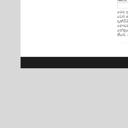
මෙම ප
වෙබ් 
දැක්ව
නොවන 
හේතුවෙ
තිබේ.