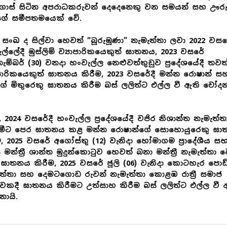
ගොස් සිටින අපරාධකරුවන් දෙදෙනෙකු වන සමයන් සහ ඌර
ගේ සමීපතමයෙක් වේ.
ු සංඛ ද සිල්වා හෙවත් “බූරුමූණා” නැමැත්තා ලවා 2022 වස
ල්ලේදී මුස්ලිම් ව්‍යාපාරිකයෙකුත් ඝාතනය, 2023 වසරේ
තැම්බර් (30) වනදා හංවැල්ල නෙළුවත්තුඩුව ප්‍රදේශයේදී තවත
ාපාරිකයෙකුත් ඝාතනය කිරීම, 2023 වසරේදී මන්න රොෂාන් ස
ේ මිතුරෙකු ඝාතනය කිරීම බස් ලලිත්ට එල්ල වී ඇති චෝදන
 2024 වසරේදී හංවැල්ල ප්‍රදේශයේදී වජිර නිශාන්ත නැමැත්ත
මීට පෙර ඝාතනය කළ මන්න රොෂාන්ගේ සොහොයුරෙකු ඝා
ම, 2025 වසරේ අගෝස්තු (12) වැනිදා හෝමාගම ප්‍රාදේශීය ස
ු මන්ත්‍රී ශාන්ත මුදුන්කොටුව හෙවත් බනා මන්ත්‍රී නැමැත්තා ව
ඝාතනය කිරීම, 2025 වසරේ ජූලි (06) වැනිදා කොටහැර පොඩ
ත්තා සහ දෙමටගොඩ රුවන් නැමැත්තා කොළඹ රාත්‍රී සමාජ
වකදී ඝාතනය කිරීමට උත්සාහ කිරීම බස් ලලිත්ට එල්ල වී 
ායි.