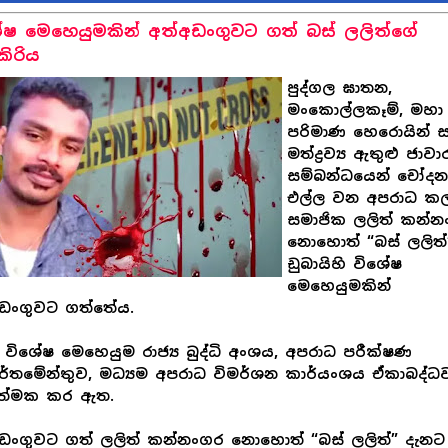
ේෂ මෙහෙයුමකින් අත්අඩංගුවට ගත් බස් ලලිත්ගේ
කිරිය
පුද්ගල ඝාතන,
මංකොල්ලකෑම්, මහා
පරිමාණ හෙරොයින් 
මත්ද්‍රව්‍ය ඇතුළු ජාවා
සම්බන්ධයෙන් චෝදන
එල්ල වන අපරාධ කල්
සමාජික ලලිත් කන්
නොහොත් “බස් ලලිත්
ඩුබායිහි විශේෂ
මෙහෙයුමකින්
අඩංගුවට ගත්තේය.
විශේෂ මෙහෙයුම රාජ්‍ය බුද්ධි අංශය, අපරාධ පරීක්ෂණ
ර්තමේන්තුව, මධ්‍යම අපරාධ විමර්ශන කාර්යංශය ඒකාබද්ධ
ියාත්මක කර ඇත.
ඩංගුවට ගත් ලලිත් කන්නංගර නොහොත් “බස් ලලිත්” දැනට