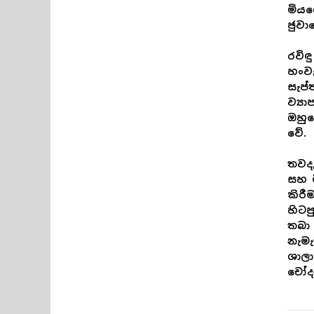
මිය
ජුවා
රවිඳ
හංවැ
සැප්
ව්‍ය
ඔහුග
වේ.
තවද,
සහ 
කිරී
හිටප
තබා 
නැමැ
ශාලා
චෝදන