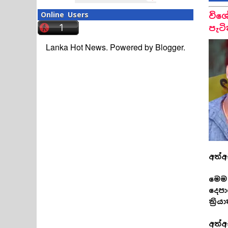
Online Users
විශ
පැටි
Lanka Hot News. Powered by
Blogger
.
අත්
මෙම 
දෙපා
ක්‍ර
අත්අ