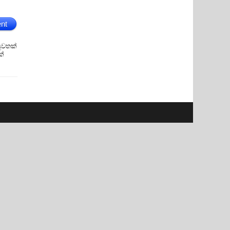
nt
ුවතක්
ක්