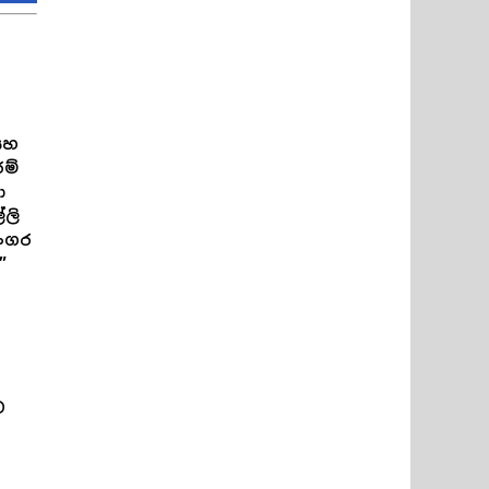
සහ
රම්
ා
ලි
නංගර
”
ව