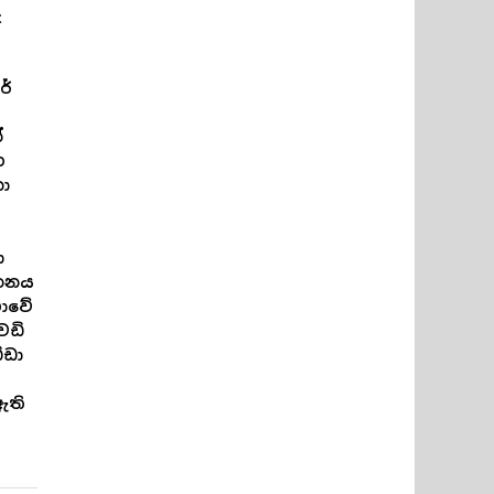
ු
රේ
්
හ
ා
ා
තනය
භාවේ
ෙඩි
්ඩා
ඇති