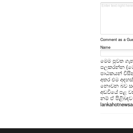
Comment as a Gues
Name
මෙම පුවත ගැන
පලකරන්න (මෙ
පාඨකයන් විසින
අතර එම අදහස්
නොවන බව සඳහන
අඩවියේ පළ වන
නම් ඒ පිළිබඳව 
lankahotnews