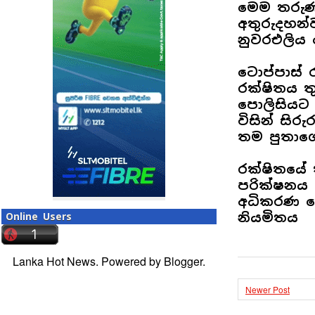
මෙම තරුණය
අතුරුදහන්
නුවරඑලිය 
ටොප්පාස් 
රක්ෂිතය ත
පොලිසියට 
විසින් සි
තම පුතාගේ
රක්ෂිතයේ 
පරික්ෂනය ස
අධිකරණ වෛ
නියමිතය
Online Users
Lanka Hot News. Powered by
Blogger
.
Newer Post