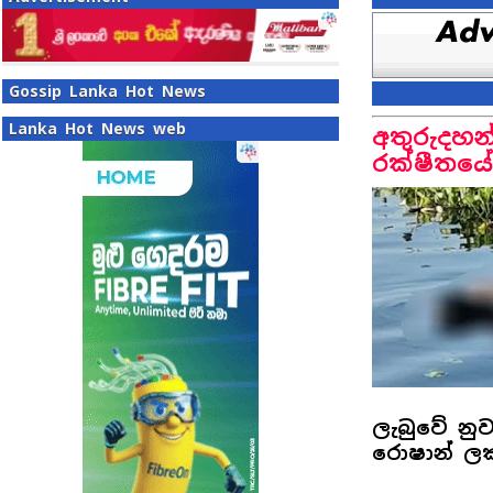
Gossip Lanka Hot News
Lanka Hot News web
අතුරුදහන
රක්ෂීතයේ 
ලැබුවේ නුව
රොෂාන් ලක්