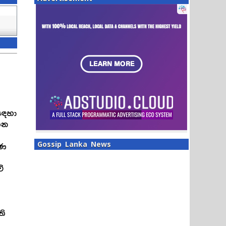
සඳහා
ෙන
Gossip Lanka News
ිණ
ි
ති