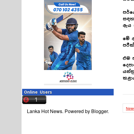
පර්ය
සඳහ
ඇය 
මේ අ
පරීක
එම ප
දෙප
යන්ත
කළා
Online Users
Newe
Lanka Hot News. Powered by
Blogger
.