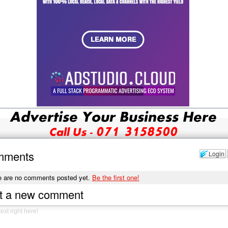
mments
Login
e are no comments posted yet.
Be the first one!
t a new comment