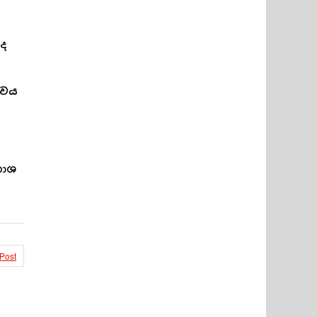
ද
්වය
කාශ
 Post