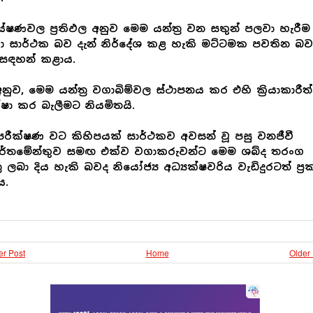
ේෂණවල ප්‍රතිඵල අනුව මෙම යන්ත්‍ර වන සතුන් පලවා හැරීම
ා සාර්ථක බව දැන් නිර්දේශ කළ හැකි මට්ටමක පවතින බව
සඳහන් කළාය.
නුව, මෙම යන්ත්‍ර වගාබිම්වල ස්ථාපනය කර එහි ක්‍රියාකාරීත
්ෂා කර බැලීමට නියමිතයි.
රීක්ෂණ වට කිහිපයක් සාර්ථකව අවසන් වූ පසු වනජීවී
ාර්තමේන්තුව සමඟ එක්ව වගාකරුවන්ට මෙම ශබ්ද තරංග
්‍ර ලබා දිය හැකි බවද නියෝජ්‍ය අධ්‍යක්ෂවරිය වැඩිදුරටත් ප්‍ර
ය.
r Post
Home
Older