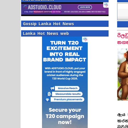
Gossip Lanka Hot News
Lanka Hot News web
රිලව
නගන 
ඇය ක
කරන 
බවයි