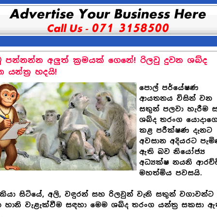
ු පන්නන්න අලුත් ක‍්‍රමයක් ගෙනේ! රිලවු දුවන ශබ්ද
යන්ත‍්‍ර හදයි!
පොල් පර්යේෂණ
ආයතනය විසින් වන
සතුන් පලවා හැරීම 
ශබ්ද තරංග යොදාග
කළ පරීක්ෂණ දැනට
අවසාන අදියරට පැම
ඇති බව නියෝජ්‍ය
අධ්‍යක්ෂ නයනි ආරච්ච
මහත්මිය පවසයි.
ියා සිටියේ, අලි, වඳුරන් සහ රිලවුන් වැනි සතුන් වගාවන්ට
හානි වැළැක්වීම සඳහා මෙම ශබ්ද තරංග යන්ත්‍ර සකසා ඇ
.