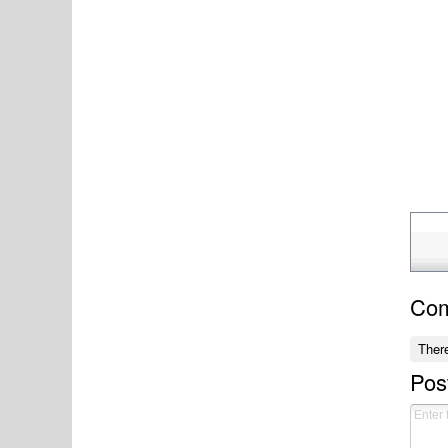
Co
Ther
Pos