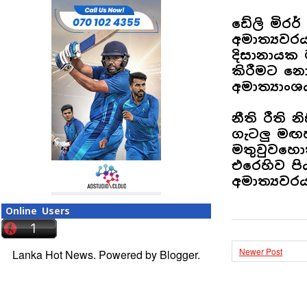
ඩේලි මිරර
අමාත්‍යවරය
දිසානායක
කිරීමට නො
අමාත්‍යාං
නීති රීති
ගැටලු මඟහ
මතුවුවහොත
එරෙහිව ප
අමාත්‍යවර
Online Users
Newer Post
Lanka Hot News. Powered by
Blogger
.