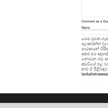
Comment as a Gues
Name
මෙම පුවත ගැන
පලකරන්න (මෙ
පාඨකයන් විසින
අතර එම අදහස්
නොවන බව සඳහන
අඩවියේ පළ වන
නම් ඒ පිළිබඳව 
lankahotnews