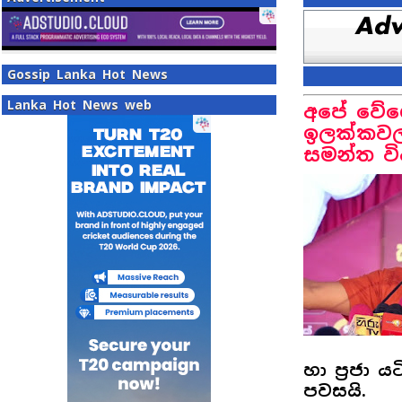
Gossip Lanka Hot News
Lanka Hot News web
අපේ වේගෙ
ඉලක්කවලට
සමන්ත විද
හා ප්‍රජා 
පවසයි.