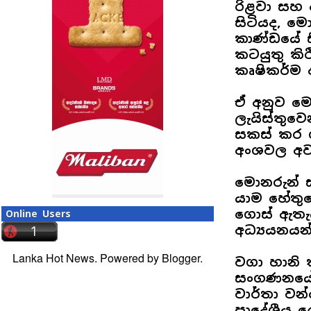
රිළවා සහ 
සිටියද, ම
කාණ්ඩයේ ස
කටයුතු කි
කෘෂිකර්ම 
ඒ අනුව ම
ලැයිස්තුවෙ
සකස් කර 
අංශවල අව
මොනරුන් ස
යාම හේතුව
ගොස් ඇතැය
Online Users
අධ්‍යයනයන
Lanka Hot News. Powered by
Blogger
.
වගා හානි
සංගණනයේ 
වාර්තා වන්
ප්‍රාදේශී