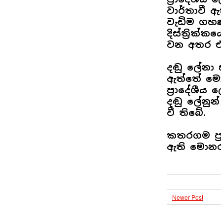
වාර්තාවී ඇත
වැඩිම ගහ
දිස්ත්‍රික
වන අතර එම 
දඬු ලේනා 
ඇත්තේ මොන
ප්‍රාදේශී
දඬු ලේනුන්
වී තිබේ.
කතරගම ප්‍
ඇති මොනරුන
Newer Post