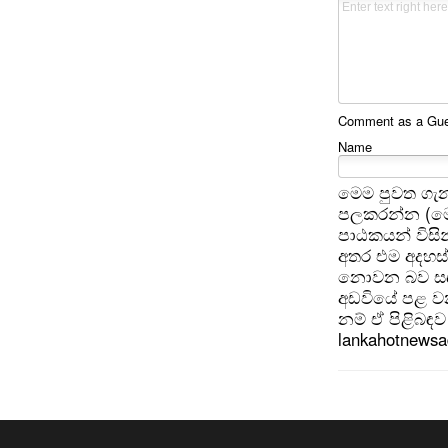
Comment as a Gues
Name
මෙම පුවත ගැන
පලකරන්න (මෙ
පාඨකයන් විසින
අතර එම අදහස්
නොවන බව සඳහන
අඩවියේ පළ වන
නම් ඒ පිළිබඳව 
lankahotnews