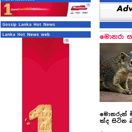
Gossip Lanka Hot News
Lanka Hot News web
මොනරා සහ
මොනරුන් මි
ක්ද සිටි