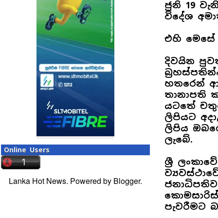
ජුනි 19 වැ
විදේශ අමා
එහි මෙසේ
දිවයින පුව
බ්‍රහස්පති
හතරෙන් ආපහ
තානාපති ක
යටතේ චතු
ලිපියට අද
ලිපිය ඔබ
ලැබේ.
Online Users
ශ්‍රී ලංකා
ව්‍යවස්ථා
Lanka Hot News. Powered by
Blogger
.
ජනාධිපති
කොමසාරිස
පැවරීමට 