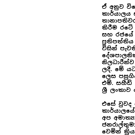
ඒ අනුව විද
කාර්යාලය
තානාපතිවර
කිරීම රටේ 
සහ රජයේ ප්
ප්‍රතිපත්
විසින් පැ
දේශපාලනික
නිලධාරීන්
ලදී. මේ ය
ලෙස පසුගි
එම්. සහීඩ
ශ්‍රී ලංකා
එසේ වුවද 
කාර්යාලයේ
අප අමාත්‍
ජනරාල්තුම
වෙමින් ක්‍