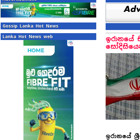
Gossip Lanka Hot News
Lanka Hot News web
ඉරානයේ සි
සෝදිසියෙ
ඉරානයේ ශ්