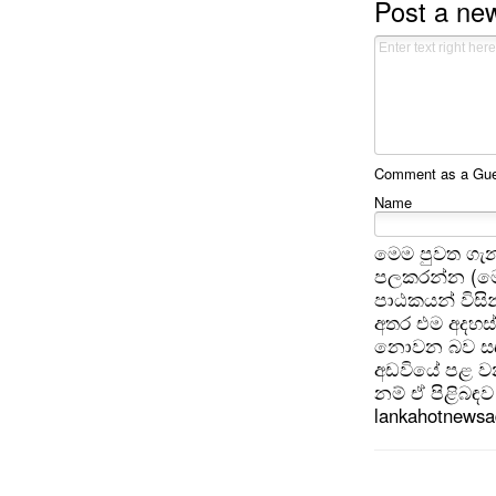
Post a n
Comment as a Gues
Name
මෙම පුවත ගැන
පලකරන්න (මෙ
පාඨකයන් විසින
අතර එම අදහස්
නොවන බව සඳහන
අඩවියේ පළ වන
නම් ඒ පිළිබඳව 
lankahotnews