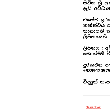
සිටින ශ්‍ර
දැඩි අවධා
එසේම ඉරාන
තත්ත්වය ස
තානාපති 
ලිපිනයෙහ
ලිපිනය : අ
කොමේනි වීද
දුරකථන අංක
+9899120575
විද්‍යුත් ත
Newer Post