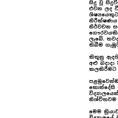
සිදු වූ සි
එවන ලද වී
ශිෂ්‍යයෙකු
නිරීක්ෂණය 
නිර්වචන ස
ගෞරවයකින
ලැබේ. තවද
තිබීම ගැඹ
කිතුනු ඇද
අළු බදාදා 
කලකිරීමට ප
පළමුවෙන්ම
කොන්දේසි
විද්‍යාලය
නිශ්චිතවම 
මෙම ක්‍රි
විද්‍යාලය