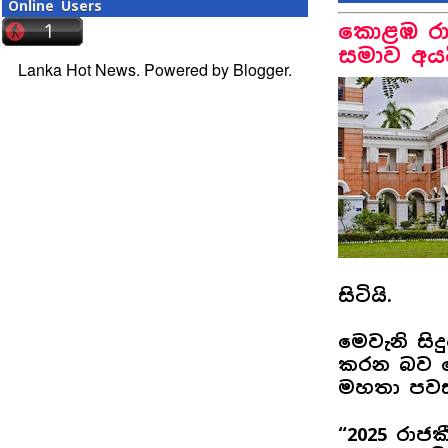
Online Users
කොළඹ රාජ
සමාව අයද
Lanka Hot News. Powered by
Blogger
.
සිටියි.
මෙවැනි සිද
කරන බව ජ්‍
මහතා පවස
“2025 රාජක