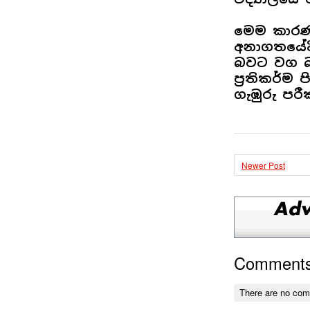
මෙම කාර
අනාගතයේදී
බවට වග බල
ප්‍රතිකර්ම
ගැඹුරු පර
Newer Post
Comment
There are no co