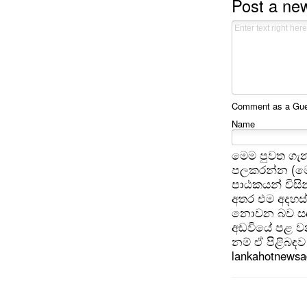
Post a n
Comment as a Gues
Name
මෙම පුවත ගැන
පලකරන්න (මෙ
පාඨකයන් විසින
අතර එම අදහස්
නොවන බව සඳහන
අඩවියේ පළ වන
නම් ඒ පිළිබඳව 
lankahotnews