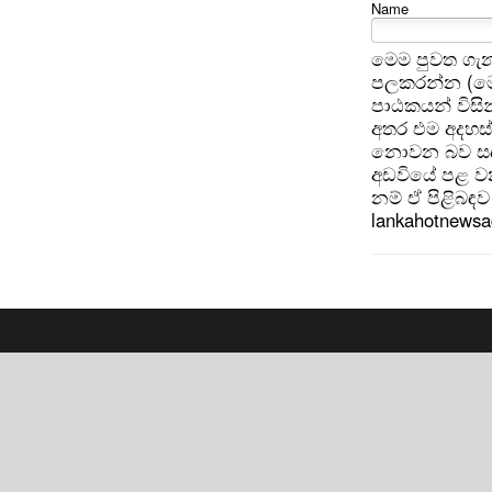
Name
මෙම පුවත ගැන
පලකරන්න (මෙ
පාඨකයන් විසින
අතර එම අදහස්
නොවන බව සඳහන
අඩවියේ පළ වන
නම් ඒ පිළිබඳව 
lankahotnews