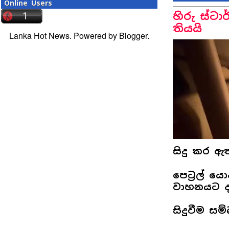
Online Users
හිරු ස්ටා
තියයි
Lanka Hot News. Powered by
Blogger
.
සිදු කර ඇත
පෙට‍්‍රල්
වාහනයට දැ
සිදුවීම සම