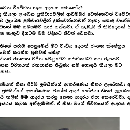
ලවෙන විවේචන ගැන අදහස මොකක්ද?
කියලා ලැබෙන ප්‍රතිචාරවලින් ආඩම්බර වෙන්නෙවත් විවේ
හට ලැබෙන ප්‍රතිචාරවලින් දුක්වෙන්නෙවත් නැහැ. හොඳ වගේ
්චනත් මම සමසමව භාර ගන්නවා. ඒ හැබැයි ඒ කිසිදෙයක් හ
ෙ නැතුව දිගටම මම විදිහට ජීවත් වෙනවා.
නිගේ සරාගී පෙනුමෙන් මීට වැඩිය දෙයක් රංගන ක්ෂේත්‍රය
වෙන් කරන්න පුළුවන් නේද?
. නිතර රඟපාන චරිත වෙනුවෙට සරාගීකමට සහ රූපයට
පෙන චරිතයක් රඟපාන්න තිබුණා නම් හොඳයි කියලා මට
නවා.
ිනියක් නිසා පිරිමි ළමයින්ගේ ආකර්ෂණය නිතර ලැබෙනවා 
ිමි ළමයින්ගේ ආකර්ෂණය වගේම ආදර යෝජනා නිතර ලැබෙන
යි කලින් මම ආදරය කරපු කෙනා ආදරය එපා කෙරෙව්වා. දැ
දරය කටුක අත්දැකීමක්. ඒ නිසා මගේ ජීවිතයෙන් ආදරය අය