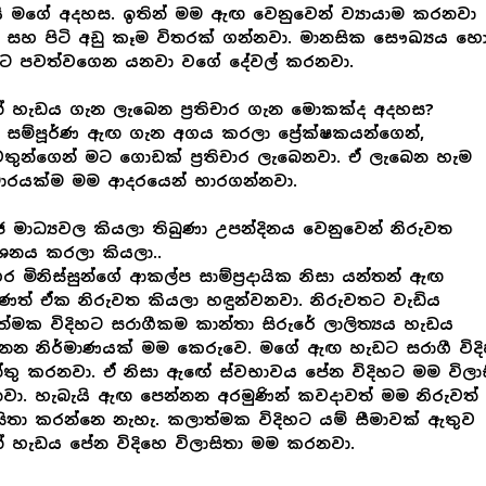
ි මගේ අදහස. ඉතින් මම ඇඟ වෙනුවෙන් ව්‍යායාම කරනවා
 සහ පිටි අඩු කෑම විතරක් ගන්නවා. මානසික සෞඛ්‍යය හ
ිහට පවත්වගෙන යනවා වගේ දේවල් කරනවා.
 හැඩය ගැන ලැබෙන ප්‍රතිචාර ගැන මොකක්ද අදහස?
සම්පූර්ණ ඇඟ ගැන අගය කරලා ප්‍රේක්ෂකයන්ගෙන්,
තුන්ගෙන් මට ගොඩක් ප්‍රතිචාර ලැබෙනවා. ඒ ලැබෙන හැම
තිචාරයක්ම මම ආදරයෙන් භාරගන්නවා.
 මාධ්‍යවල කියලා තිබුණා උපන්දිනය වෙනුවෙන් නිරුවත
දර්ශනය කරලා කියලා..
 මිනිස්සුන්ගේ ආකල්ප සාම්ප්‍රදායික නිසා යන්තන් ඇඟ
ණත් ඒක නිරුවත කියලා හඳුන්වනවා. නිරුවතට වැඩිය
්මක විදිහට සරාගීකම කාන්තා සිරුරේ ලාලිත්‍යය හැඩය
්නන නිර්මාණයක් මම කෙරුවෙ. මගේ ඇඟ හැඩට සරාගී විද
තු කරනවා. ඒ නිසා ඇඟේ ස්වභාවය පේන විදිහට මම විලාස
ා. හැබැයි ඇඟ පෙන්නන අරමුණින් කවදාවත් මම නිරුවත්
සිතා කරන්⁣නෙ නැහැ. කලාත්මක විදිහට යම් සීමාවක් ඇතුව
 හැඩය පේන විදිහෙ විලාසිතා මම කරනවා.