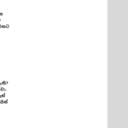
චන
ම
ිත⁣ට
ඇති?
වා.
න්
ින්