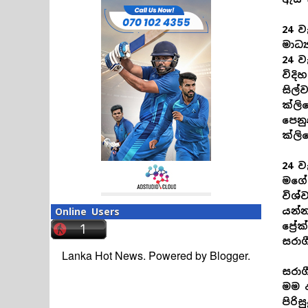
24 ව
මාධ්
24 ව
විදි
සිල්
ක්ලි
පෙනු
ක්ලි
24 ව
මගේ
විශ්
යන්න
Online Users
ප්‍ර
සරාග
Lanka Hot News. Powered by
Blogger
.
සරා
මම 
පිරි