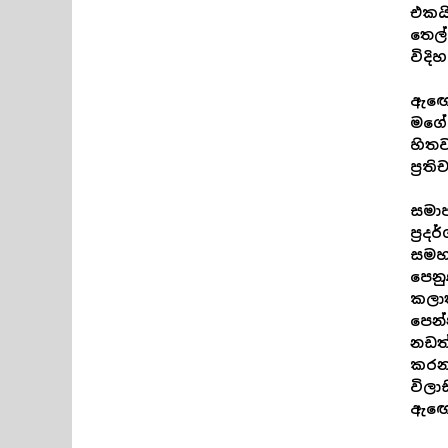
එකය
තෙල්
විද
ඇඟේ
මගේ 
හිතව
ප්‍ර
සමාජ
ප්‍ර
සමහර
පෙනු
කලාත
පෙන
නඩත්
කරනව
විලා
ඇඟේ