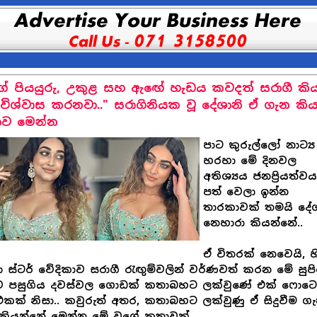
ේ පියයුරු, උකුළ සහ ඇඟේ හැඩය කවදත් සරාගී කි
විශ්වාස කරනවා.." සරාගිනියක වූ දේශානි ඒ ගැන කි
ව මෙන්න
පාට කුරුල්ලෝ නාට්‍ය
හරහා මේ දිනවල
අතිශ්‍යය ජනප්‍රියත්ව
පත් වෙලා ඉන්න
තාරකාවක් තමයි දේශ
නෙහාරා කියන්නේ..
ඒ විතරක් නෙවෙයි, හ
 ස්ටර් වේදිකාව සරාගී රැඟුම්වලින් වර්ණවත් කරන මේ සුපි
ව පසුගිය දවස්වල ගොඩක් කතාබහට ලක්වුණේ එක් ෆොට
 එකක් නිසා.. කවුරුත් අතර, කතාබහට ලක්වුණු ඒ සිදුවීම ග
කියන්නේ මෙන්න මේ වගේ කතාවක්...