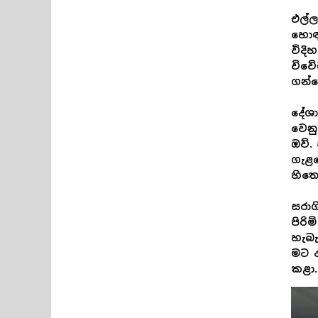
එල්
හොඳ 
විදි
විවෙ
ගන්න
දේශා
වෙනු
ඔව්
ගැළ
හිතෙ
සරාග
පිර
හැබැ
මට ආ
කළා.