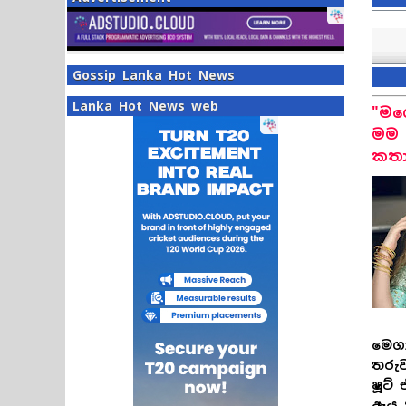
Gossip Lanka Hot News
Lanka Hot News web
"මග
මම 
කතා
මෙගා
තරු
ෂූට්
ඇය 