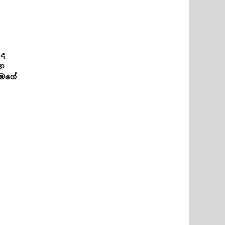
 ද
ලා
 මගේ