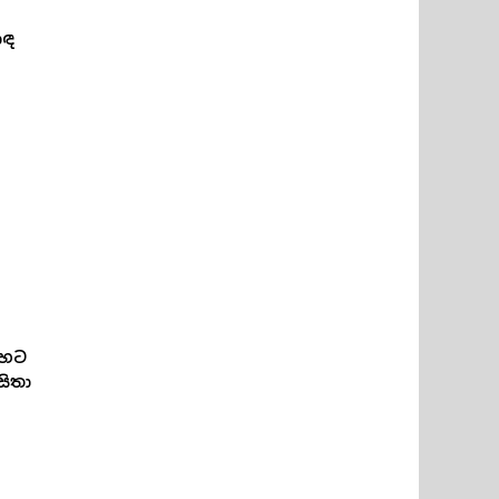
ොඳ
ිහට
ිතා