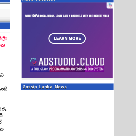
යලා
යන
යට
Gossip Lanka News
ානි
ිරු
රි
ෝ
ැන