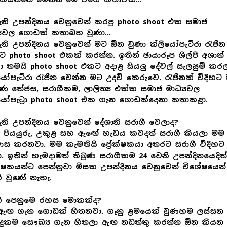
ැනි උපන්දිනය වෙනුවෙන් කරපු photo shoot එක සමාජ
‍යවල ගොඩක් කතාබහ වුණා...
ැනි උපන්දිනය වෙනුවෙන් මට ඕන වුණා ක්ලියෝපැට්රා රැජින
හට photo shoot එකක් කරන්න. ඉතින් ඡායාරූප ශිල්පී අශාන්
වා තමයි photo shoot එකට අදාළ සියලු දේවල් සැලසුම් කර
යෝපැ⁣ට්රා රැජින වෙන්න මට උදව් කෙරුවෙ. රැජිනක් විදිහට
ණ තේජස, සරාගීකම, ලාලිත්‍ය එක්ක සමාජ මාධ්‍යවල
යෝපැ⁣ට්‍රා photo shoot එක ගැන ගොඩක්දෙනා කතාකළා.
ැනි උපන්දිනය වෙනුවෙන් දේශානි සරාගී වෙලාද?
 පියයුරු, උකුළ සහ ඇඟේ හැඩය කවදත් සරාගී කියලා මම
වාස කරනවා. මම කැමතියි ප්‍රේක්ෂකයා අතරට සරාගී විදිහට
. ඉතින් හැමදාමත් තිබුණ සරාගීකම 24 වෙනි උපන්දිනයෙදිත්
ේක්ෂකයන්ට පෙන්නුවා මිසක උපන්දිනය වෙනුවෙන් විශේෂයෙන්
ී වුණේ නැහැ.
ගී පෙනුමෙ රහස මොකක්ද?
ඇඟ ගැන ගොඩක් හිතනවා. ගෑනු ළමයෙක් වුණහම ලස්සන
සුදුකම සෞඛ්‍ය ගැන හිතලා ඇඟ නඩත්තු කරන්න ඕන කියන