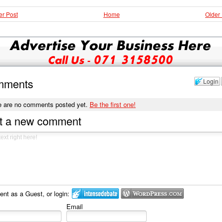
r Post
Home
Older
mments
Login
e are no comments posted yet.
Be the first one!
t a new comment
t as a Guest, or login:
Email