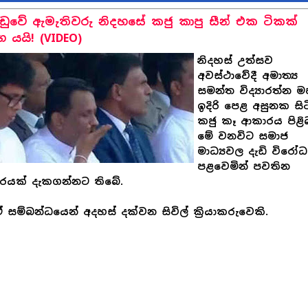
ඩුවේ ඇමැතිවරු නිදහසේ කජු කාපු සීන් එක ටිකක්
ිග යයි! (VIDEO)
නිදහස් උත්සව
අවස්ථාවේදී අමාත්‍ය
සමන්ත විද්‍යාරත්න 
ඉදිරි පෙළ අසුනක සිට
කජු කෑ ආකාරය පිළ
මේ වනවිට සමාජ
මාධ්‍යවල දැඩි විරෝ
පළවෙමින් පවතින
රයක් දැකගන්නට තිබේ.
 සම්බන්ධයෙන් අදහස් දක්වන සිවිල් ක්‍රියාකරුවෙකි.