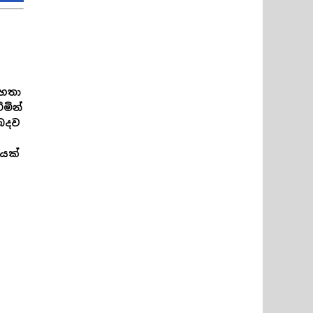
මහතා
ිමින්
ිබදව
ධයක්