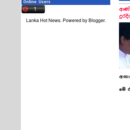
Online Users
ආණ්
දුරද
Lanka Hot News. Powered by
Blogger
.
ආකා
මේ ඒ