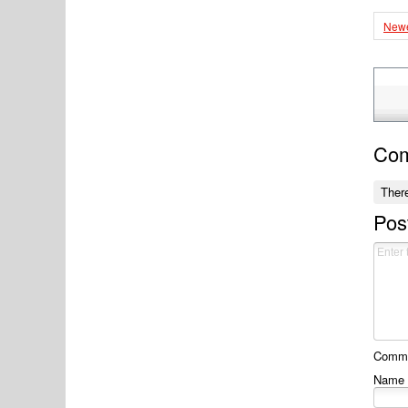
Newe
Co
Ther
Pos
Commen
Name