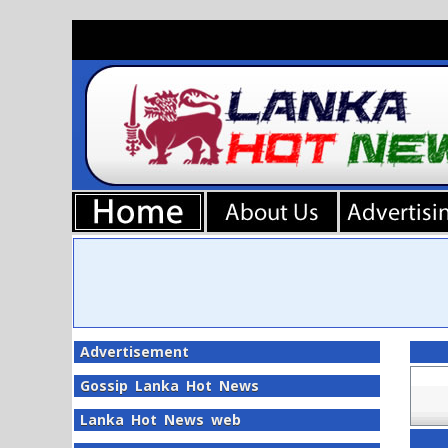
Advertisement
Gossip Lanka Hot News
Lanka Hot News web