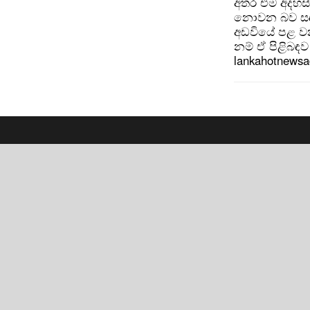
අතර එම අදහස්
නොවන බව සඳහන
අඩවියේ පළ වන
නම් ඒ පිළිබඳව 
lankahotnews