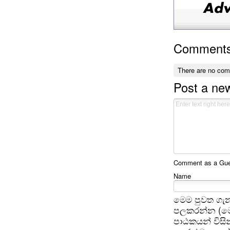
Comment
There are no co
Post a n
Comment as a Gues
Name
මෙම පුවත ගැන
පලකරන්න (මෙ
පාඨකයන් විසින