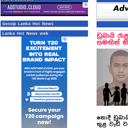
Gossip Lanka Hot News
Lanka Hot News web
ඩුබායි රා
සමඟින් නිර
නොදී ඩුබාය
තුළ වැඩි 