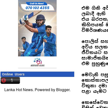
එම ගිනි අ
ලබාදී ඇත
එය බරපතළ
කිහිපයක් 
විමර්ශණයන
පොලිස් සහ 
අවිය සලක
ජීවිතයට 
සාමාජිකයි
එම පුහුණුව
මෙවැනි පස
Online Users
කොස්තාපල්ව
විකුනා දමා
Lanka Hot News. Powered by
Blogger
.
පළා යෑමට 
කෙසේවෙතත
විසින් වෙ