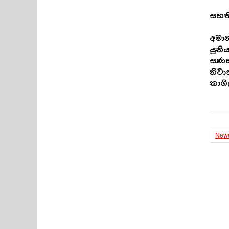
සහති
අමාන
යුනි
සණස 
නිවා
කාගි
Newe