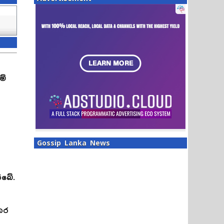
ම්
Gossip Lanka News
ිබේ.
කර