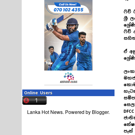
ෆිච්
ශ්‍ර
ශ්‍ර
ෆිච්
සහිත
ඒ අන
ශ්‍ර
ලංකා
මහජන
කොමර
හැටන
Online Users
සම්පත
සෙලාන
Lanka Hot News. Powered by
Blogger
.
DFCC 
ජාති
නේෂන්
පෑන්