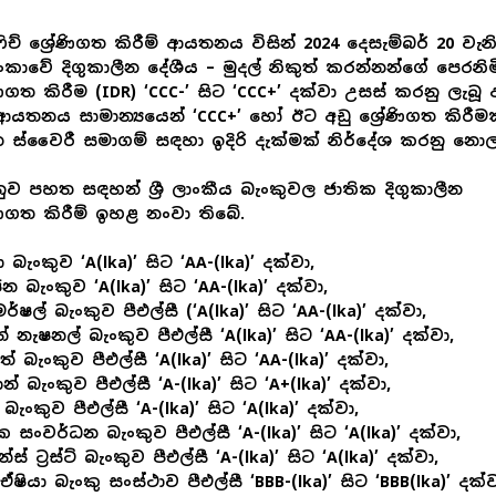
 ෆිච් ශ්‍රේණිගත කිරීම් ආයතනය විසින් 2024 දෙසැම්බර් 20 වැනි
ී ලංකාවේ දිගුකාලීන දේශීය – මුදල් නිකුත් කරන්නන්ගේ පෙරනිම
ේණිගත කිරීම (IDR) ‘CCC-’ සිට ‘CCC+’ දක්වා උසස් කරනු ලැබූ
 ආයතනය සාමාන්‍යයෙන් ‘CCC+’ හෝ ඊට අඩු ශ්‍රේණිගත කිරීම
 ස්වෛරී සමාගම් සඳහා ඉදිරි දැක්මක් නිර්දේශ කරනු නොල
ුව පහත සඳහන් ශ්‍රී ලාංකීය බැංකුවල ජාතික දිගුකාලීන
ේණිගත කිරීම් ඉහළ නංවා තිබේ.
 බැංකුව ‘A(lka)’ සිට ‘AA-(lka)’ දක්වා,
 බැංකුව ‘A(lka)’ සිට ‘AA-(lka)’ දක්වා,
්ෂල් බැංකුව පීඑල්සී (‘A(lka)’ සිට ‘AA-(lka)’ දක්වා,
් නැෂනල් බැංකුව පීඑල්සී ‘A(lka)’ සිට ‘AA-(lka)’ දක්වා,
් බැංකුව පීඑල්සී ‘A(lka)’ සිට ‘AA-(lka)’ දක්වා,
් බැංකුව පීඑල්සී ‘A-(lka)’ සිට ‘A+(lka)’ දක්වා,
බැංකුව පීඑල්සී ‘A-(lka)’ සිට ‘A(lka)’ දක්වා,
ක සංවර්ධන බැංකුව පීඑල්සී ‘A-(lka)’ සිට ‘A(lka)’ දක්වා,
ස් ට්‍රස්ට් බැංකුව පීඑල්සී ‘A-(lka)’ සිට ‘A(lka)’ දක්වා,
 ඒෂියා බැංකු සංස්ථාව පීඑල්සී ‘BBB-(lka)’ සිට ‘BBB(lka)’ දක්