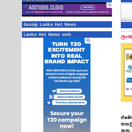
Gossip Lanka Hot News
Lanka Hot News web
ලංක
එමෙන
තහවු
ඇත.