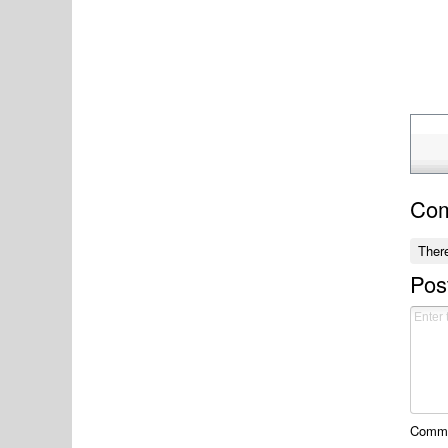
Co
Ther
Pos
Commen