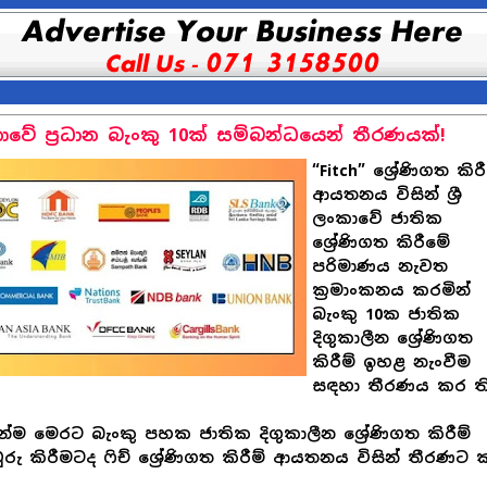
ාවේ ප්‍රධාන බැංකු 10ක් සම්බන්ධයෙන් තීරණයක්!
“Fitch” ශ්‍රේණිගත කිරී
ආයතනය විසින් ශ්‍රී
ලංකාවේ ජාතික
ශ්‍රේණිගත කිරීමේ
පරිමාණය නැවත
ක්‍රමාංකනය කරමින්
බැංකු 10ක ජාතික
දිගුකාලීන ශ්‍රේණිගත
කිරීම් ඉහළ නැංවීම
සඳහා තීරණය කර ත
්ම මෙරට බැංකු පහක ජාතික දිගුකාලීන ශ්‍රේණිගත කිරීම්
රු කිරීමටද ෆිච් ශ්‍රේණිගත කිරීම් ආයතනය විසින් තීරණට 