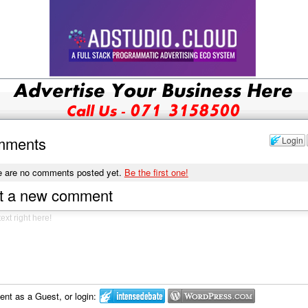
mments
Login
e are no comments posted yet.
Be the first one!
t a new comment
t as a Guest, or login: