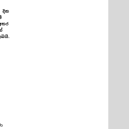
 දින
ි
 අතර
ක්
බයි.
වා