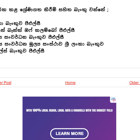
ක කළ ශ්‍රේණිගත කිරීම් සහිත බැංකු වන්නේ ;
ා බැංකුව පීඑල්සී
යන් බෑන්ක් ඔෆ් කලම්බෝ පීඑල්සී
සංවර්ධන බැංකුව පීඑල්සී
ස සංවර්ධන මූල්‍ය සංස්ථාව ශ්‍රී ලංකා බැංකුව
ල්ස් බැංකුව පීඑල්සී
r Post
Home
Older