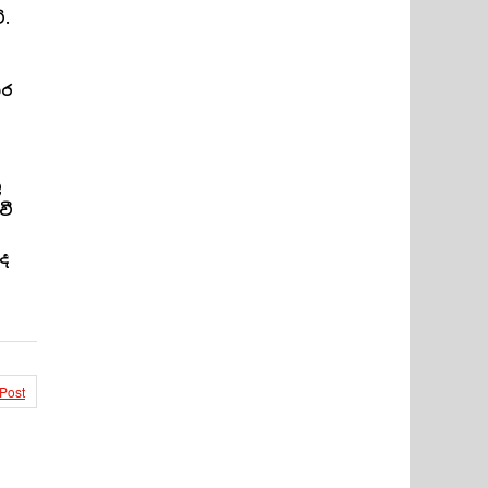
.
ාර
ු
වී
ද
 Post