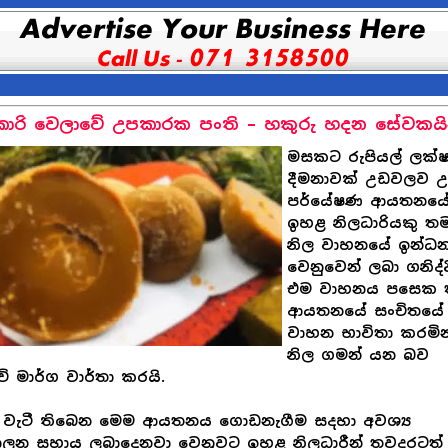
කාරි වෙලාවේ උපකාරක පංති – හකුරු හදන සේවකයින
මසකට රුපියල් ලක
දීමනාවක් උඩවලව උ
පර්යේෂණ ආයතනය
ඉහළ නිලධාරියකු ත
නිල වාහනයේ ඉන්ධ
වෙනුවෙන් ලබා ගනිද්ද
එම වාහනය පසෙක 
ආයතනයේ සංචිතයේ
වාහන භාවිතා කරමින
නිල ගමන් යන බව
ි මාර්ග වාර්තා කරයි.
 වැටී තිබෙන මෙම ආයතනය ගොඩනැගීම සදහා අවශ්‍ය
ාලන සහාය ලබාදෙනවා වෙනුවට ඉහළ නිලධාරීන් තවදුරටත්