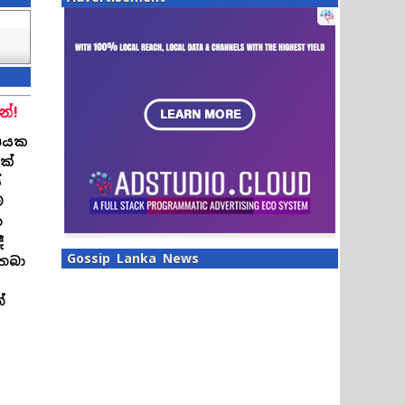
්!
්ෂයක
ක්
ේ
ම
න
ී
Gossip Lanka News
තබා
්