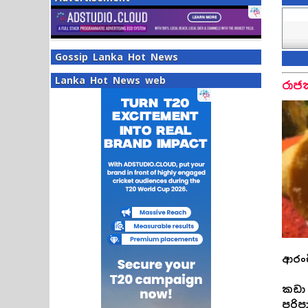
Gossip Lanka Hot News
Lanka Hot News web
රාජ
ආරංච
කඩා
පරිප