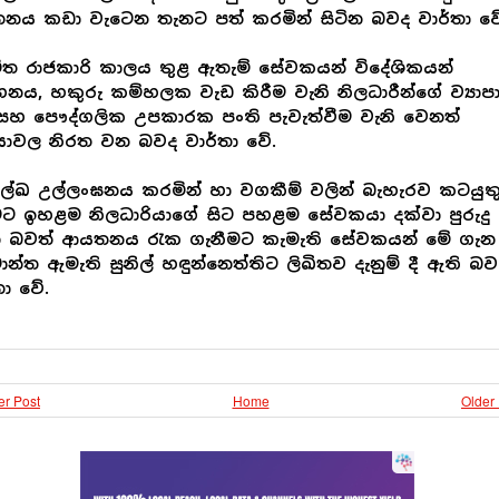
නය කඩා වැටෙන තැනට පත් කරමින් සිටින බවද වාර්තා වේ
ිත රාජකාරි කාලය තුළ ඇතැම් සේවකයන් විදේශිකයන්
වාහනය, හකුරු කම්හලක වැඩ කිරීම වැනි නිලධාරීන්ගේ ව්‍යාප
සහ පෞද්ගලික උපකාරක පංති පැවැත්වීම වැනි වෙනත්
යාවල නිරත වන බවද වාර්තා වේ.
රලේඛ උල්ලංඝනය කරමින් හා වගකීම් වලින් බැහැරව කටයුත
මට ඉහළම නිලධාරියාගේ සිට පහළම සේවකයා දක්වා පුරුදු 
ින බවත් ආයතනය රැක ගැනීමට කැමැති සේවකයන් මේ ගැන
ාන්ත ඇමැති සුනිල් හඳුන්නෙත්තිට ලිඛිතව දැනුම් දී ඇති බව
තා වේ.
r Post
Home
Older