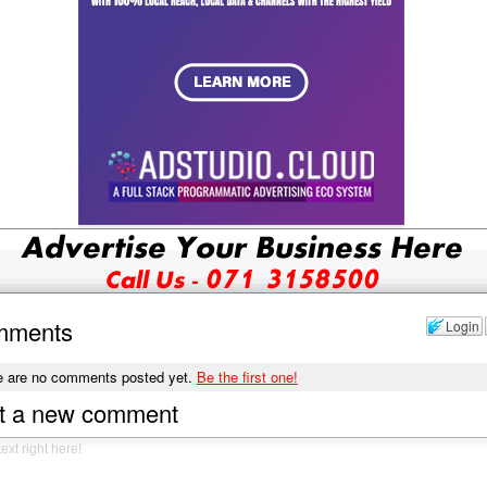
mments
Login
e are no comments posted yet.
Be the first one!
t a new comment