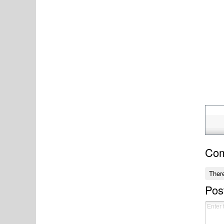
Co
Ther
Pos