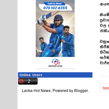
ආයත
නියම
ප්‍ර
වල 
රැකි
චක්‍
කිරී
සිට
කර්ම
වාර්
Online Users
Newe
Lanka Hot News. Powered by
Blogger
.