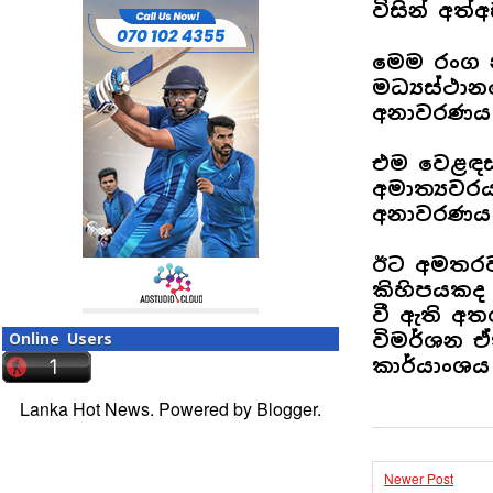
විසින් අත
මෙම රංග න
මධ්‍යස්ථා
අනාවරණය 
එම වෙළඳසැල
අමාත්‍යවර
අනාවරණය 
ඊට අමතරව
කිහිපයකද
වී ඇති අත
විමර්ශන ඒක
Online Users
කාර්යාංශය
Lanka Hot News. Powered by
Blogger
.
Newer Post