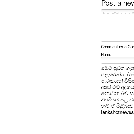
Post a n
Comment as a Gues
Name
මෙම පුවත ගැන
පලකරන්න (මෙ
පාඨකයන් විසින
අතර එම අදහස්
නොවන බව සඳහන
අඩවියේ පළ වන
නම් ඒ පිළිබඳව 
lankahotnews