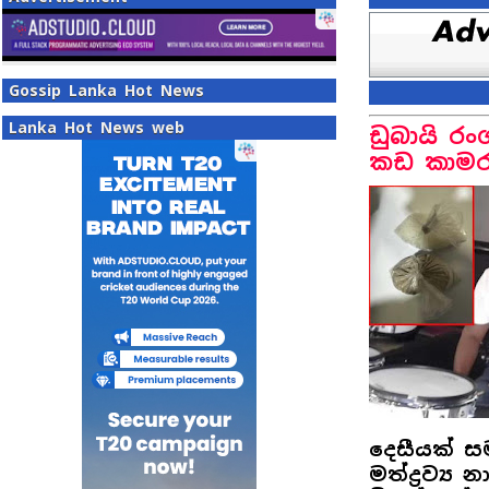
Gossip Lanka Hot News
Lanka Hot News web
ඩුබායි රං
කඩ කාමරත
දෙසීයක් 
මත්ද්‍රව්