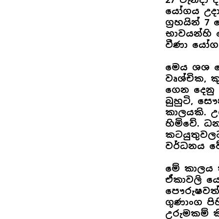
යෝගය උදාව
ග්‍රහයින් 
භාවයන්හි 
වීණා යෝගය
මෙය ශශ ය
වෘශ්චික, 
ගෙන දෙනු 
බුහුටි, ස
කාලයකි. උ
හිමිවේ. ධ
කටයුතුවල
වර්ධනය වේ
මේ කාලය ත
ඒකාවලි ය
පෞරුෂවත්,
ගුණාංග ප
උරුමකම් ක