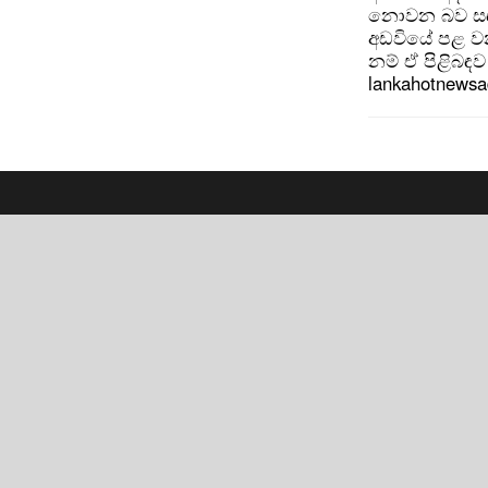
නොවන බව සඳහන
අඩවියේ පළ වන
නම් ඒ පිළිබඳව 
lankahotnews