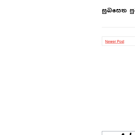
සුබසෙත පු
Newer Post