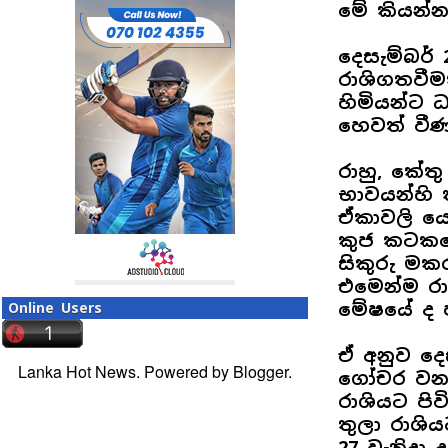
මේ කියන්න
දෙසැම්බර් 
රාශිගතවීම
හිමියන්ට
හෙවත් වීණ
රාහු, කේතු
භාවයන්හි 
ඒකාවලි ය
කුජ කටකයේ
සිකුරු මක
එමෙන්ම රා
මේෂයේ ද 
Online Users
ඒ අනුව දෙස
Lanka Hot News. Powered by
Blogger
.
ගෝචර වන ස
රාශියට පිව
තුලා රාශිය
27 වැනිදා