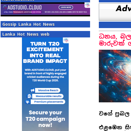
Gossip Lanka Hot News
Lanka Hot News web
ධනය, බලය
මාරුවක්
වගේ ප්‍රබල
එළඹෙන සි