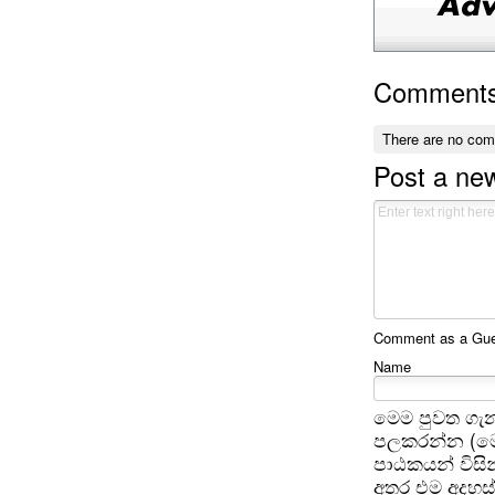
Comment
There are no co
Post a n
Comment as a Gues
Name
මෙම පුවත ගැන
පලකරන්න (මෙ
පාඨකයන් විසින
අතර එම අදහස්